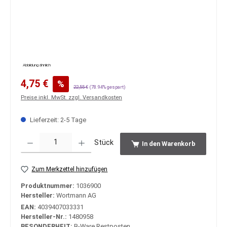
Abbildung ähnlich
Verkaufspreis:
4,75 €
%
Regulärer Preis:
22,55 €
(78.94% gespart)
Preise inkl. MwSt. zzgl. Versandkosten
Lieferzeit: 2-5 Tage
Produkt Anzahl: Gib den gewünschten Wert ein oder benutze die Schaltfläche
Stück
In den Warenkorb
Zum Merkzettel hinzufügen
Produktnummer:
1036900
Hersteller:
Wortmann AG
EAN:
4039407033331
Hersteller-Nr.:
1480958
BESONDERHEIT:
B-Ware Restposten