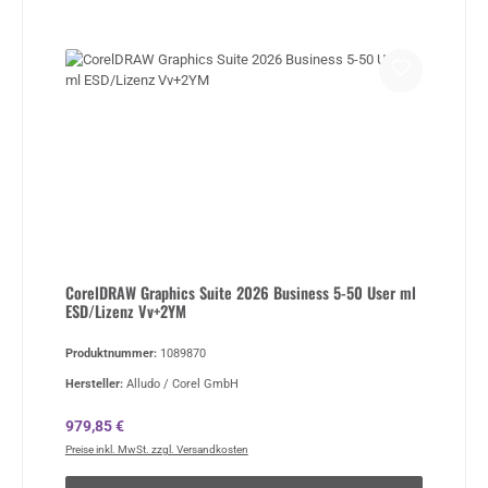
CorelDRAW Graphics Suite 2026 Business 5-50 User ml
ESD/Lizenz Vv+2YM
Produktnummer:
1089870
Hersteller:
Alludo / Corel GmbH
Regulärer Preis:
979,85 €
Preise inkl. MwSt. zzgl. Versandkosten