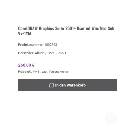
CorelDRAW Graphics Suite 2501+ User ml Win/Mac Sub
Vv+1YM
Produktnummer:
1002793
Hersteller:
Alludo / Corel GmbH
Regulärer Preis:
266,80 €
Preise inkl. MwSt. zzgl. Versandkosten
In den Warenkorb