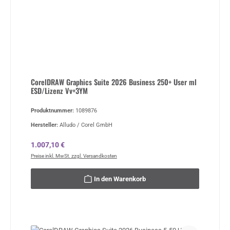
CorelDRAW Graphics Suite 2026 Business 250+ User ml
ESD/Lizenz Vv+3YM
Produktnummer:
1089876
Hersteller:
Alludo / Corel GmbH
Regulärer Preis:
1.007,10 €
Preise inkl. MwSt. zzgl. Versandkosten
In den Warenkorb