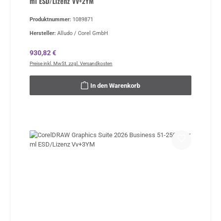
ml ESD/Lizenz Vv+2YM
Produktnummer:
1089871
Hersteller:
Alludo / Corel GmbH
Regulärer Preis:
930,82 €
Preise inkl. MwSt. zzgl. Versandkosten
In den Warenkorb