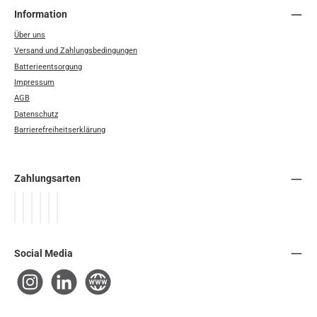
Information
Über uns
Versand und Zahlungsbedingungen
Batterieentsorgung
Impressum
AGB
Datenschutz
Barrierefreiheitserklärung
Zahlungsarten
PayPal
Später Bezahlen
Apple Pay
Google Pay
Vorkasse
Rechnung / SEPA-Firmenlastschrift
Social Media
Instagram
LinkedIn
Website