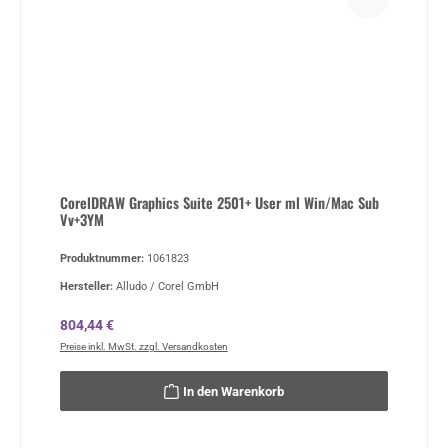
CorelDRAW Graphics Suite 2501+ User ml Win/Mac Sub
Vv+3YM
Produktnummer:
1061823
Hersteller:
Alludo / Corel GmbH
Regulärer Preis:
804,44 €
Preise inkl. MwSt. zzgl. Versandkosten
In den Warenkorb