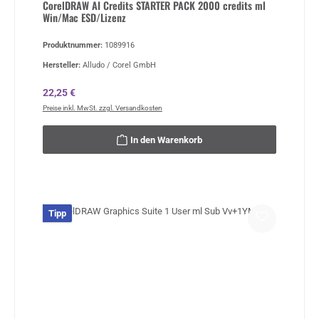
CorelDRAW AI Credits STARTER PACK 2000 credits ml
Win/Mac ESD/Lizenz
Produktnummer:
1089916
Hersteller:
Alludo / Corel GmbH
Regulärer Preis:
22,25 €
Preise inkl. MwSt. zzgl. Versandkosten
In den Warenkorb
Tipp