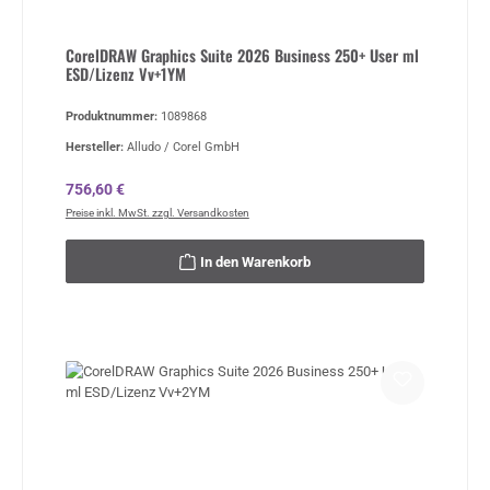
CorelDRAW Graphics Suite 2026 Business 250+ User ml
ESD/Lizenz Vv+1YM
Produktnummer:
1089868
Hersteller:
Alludo / Corel GmbH
Regulärer Preis:
756,60 €
Preise inkl. MwSt. zzgl. Versandkosten
In den Warenkorb