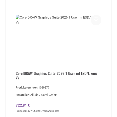
CorelDRAW Graphics Suite 2026 1 User ml ESD/Lizenz
Vv
Produktnummer:
1089877
Hersteller:
Alludo / Corel GmbH
Regulärer Preis:
722,81 €
Preise inkl. MwSt. zzgl. Versandkosten