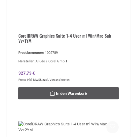
CorelDRAW Graphics Suite 1-4 User ml Win/Mac Sub
Vv+1YM
Produktnummer:
1002789
Hersteller:
Alludo / Corel GmbH
Regulärer Preis:
327,73 €
Preise inkl. MwSt. zzgl. Versandkosten
In den Warenkorb