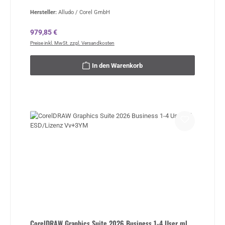
Hersteller:
Alludo / Corel GmbH
Regulärer Preis:
979,85 €
Preise inkl. MwSt. zzgl. Versandkosten
In den Warenkorb
CorelDRAW Graphics Suite 2026 Business 1-4 User ml