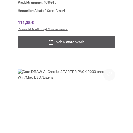
Produktnummer:
1089915
Hersteller:
Alludo / Corel GmbH
Regulärer Preis:
111,38 €
Preise inkl. MwSt. zzgl. Versandkosten
In den Warenkorb