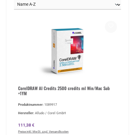
CorelDRAW AI Credits 2500 credits ml Win/Mac Sub
+1YM
Produktnummer:
1089917
Hersteller:
Alludo / Corel GmbH
Regulärer Preis:
111,38 €
Preise inkl. MwSt. zzgl. Versandkosten