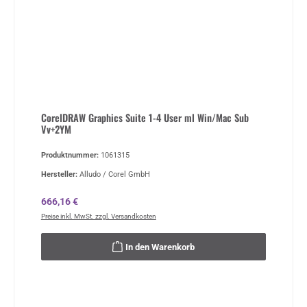
CorelDRAW Graphics Suite 1-4 User ml Win/Mac Sub
Vv+2YM
Produktnummer:
1061315
Hersteller:
Alludo / Corel GmbH
Regulärer Preis:
666,16 €
Preise inkl. MwSt. zzgl. Versandkosten
In den Warenkorb