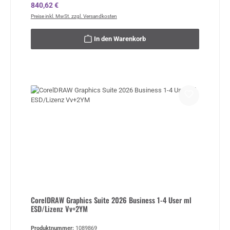
Regulärer Preis:
840,62 €
Preise inkl. MwSt. zzgl. Versandkosten
In den Warenkorb
CorelDRAW Graphics Suite 2026 Business 1-4 User ml
ESD/Lizenz Vv+2YM
Produktnummer:
1089869