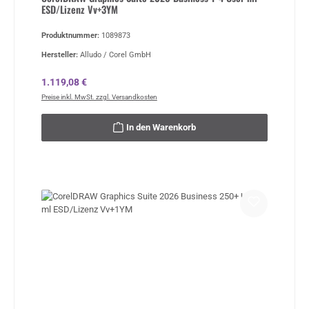
ESD/Lizenz Vv+3YM
Produktnummer:
1089873
Hersteller:
Alludo / Corel GmbH
Regulärer Preis:
1.119,08 €
Preise inkl. MwSt. zzgl. Versandkosten
In den Warenkorb