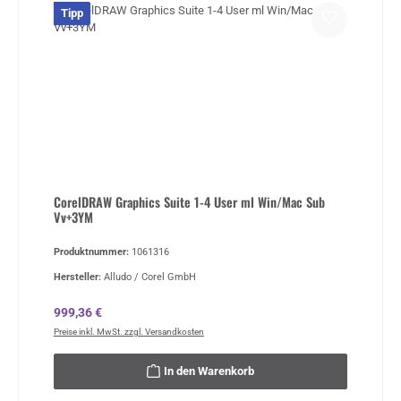
Tipp
CorelDRAW Graphics Suite 1-4 User ml Win/Mac Sub
Vv+3YM
Produktnummer:
1061316
Hersteller:
Alludo / Corel GmbH
Regulärer Preis:
999,36 €
Preise inkl. MwSt. zzgl. Versandkosten
In den Warenkorb