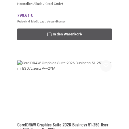
Hersteller:
Alludo / Corel GmbH
Regulärer Preis:
798,61 €
Preise inkl. MwSt. zzgl. Versandkosten
In den Warenkorb
CorelDRAW Graphics Suite 2026 Business 51-250 User