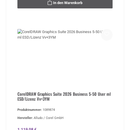
In den Warenkorb
CorelDRAW Graphics Suite 2026 Business 5-50 User ml
ESD/Lizenz Vv+3YM
Produktnummer:
1089874
Hersteller:
Alludo / Corel GmbH
Regulärer Preis:
1.119,08 €