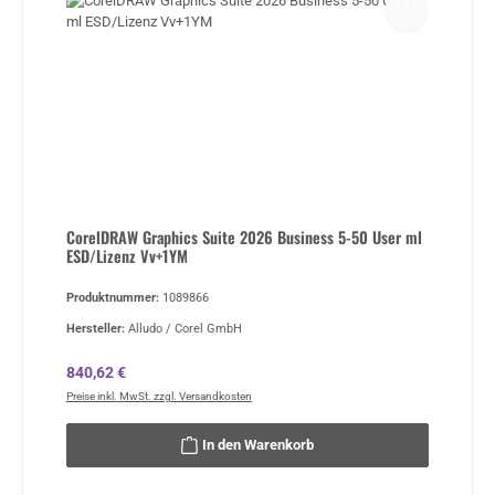
CorelDRAW Graphics Suite 2026 Business 5-50 User ml
ESD/Lizenz Vv+1YM
Produktnummer:
1089866
Hersteller:
Alludo / Corel GmbH
Regulärer Preis:
840,62 €
Preise inkl. MwSt. zzgl. Versandkosten
In den Warenkorb