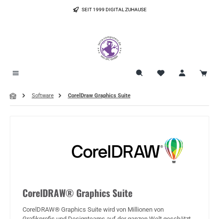
Zum Hauptinhalt springen
SEIT 1999 DIGITAL ZUHAUSE
Software
CorelDraw Graphics Suite
CorelDRAW® Graphics Suite
CorelDRAW® Graphics Suite wird von Millionen von
Grafikprofis und Designteams auf der ganzen Welt geschätzt.