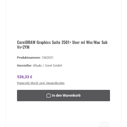
CorelDRAW Graphics Suite 2501+ User ml Win/Mac Sub
Vv+2YM
Produktnummer:
1062021
Hersteller:
Alludo / Corel GmbH
Regulärer Preis:
536,33 €
Preise inkl. MwSt. zzgl. Versandkosten
In den Warenkorb