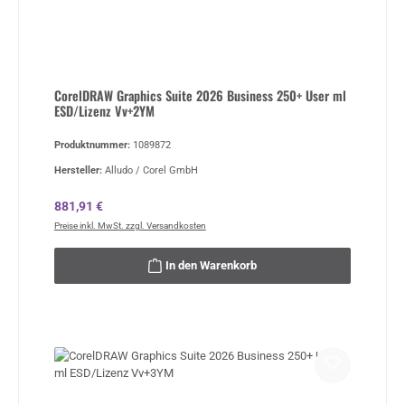
CorelDRAW Graphics Suite 2026 Business 250+ User ml
ESD/Lizenz Vv+2YM
Produktnummer:
1089872
Hersteller:
Alludo / Corel GmbH
Regulärer Preis:
881,91 €
Preise inkl. MwSt. zzgl. Versandkosten
In den Warenkorb