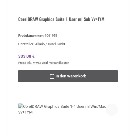
CorelDRAW Graphics Suite 1 User ml Sub Vv+1YM
Produktnummer:
1061953
Hersteller:
Alludo / Corel GmbH
Regulärer Preis:
333,08 €
Preise inkl. MwSt. zzgl. Versandkosten
In den Warenkorb