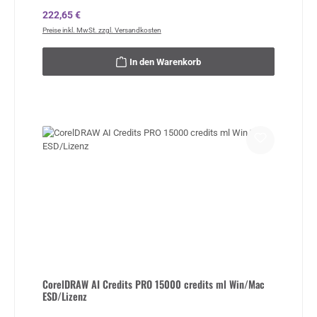
Regulärer Preis:
222,65 €
Preise inkl. MwSt. zzgl. Versandkosten
In den Warenkorb
CorelDRAW AI Credits PRO 15000 credits ml Win/Mac
ESD/Lizenz