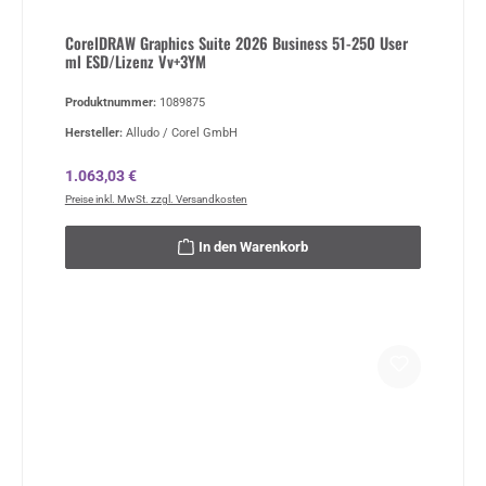
CorelDRAW Graphics Suite 2026 Business 51-250 User
ml ESD/Lizenz Vv+3YM
Produktnummer:
1089875
Hersteller:
Alludo / Corel GmbH
Regulärer Preis:
1.063,03 €
Preise inkl. MwSt. zzgl. Versandkosten
In den Warenkorb