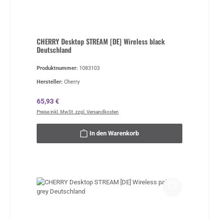
CHERRY Desktop STREAM [DE] Wireless black
Deutschland
Produktnummer:
1083103
Hersteller:
Cherry
Regulärer Preis:
65,93 €
Preise inkl. MwSt. zzgl. Versandkosten
In den Warenkorb