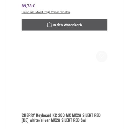
Regulärer Preis:
89,73 €
Preise inkl. MwSt. zzgl. Versandkosten
In den Warenkorb
CHERRY Keyboard KC 200 MX MX2A SILENT RED
[DE] white/silver MX2A SILENT RED Swi