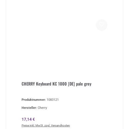
CHERRY Keyboard KC 1000 [DE] pale grey
Produktnummer:
1083121
Hersteller:
Cherry
Regulärer Preis:
17,14 €
Preise inkl. MwSt. zzgl. Versandkosten