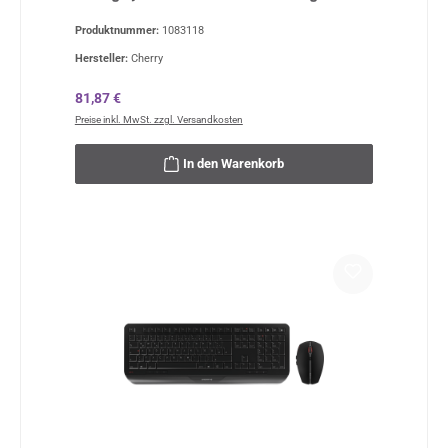
Produktnummer:
1083118
Hersteller:
Cherry
Regulärer Preis:
81,87 €
Preise inkl. MwSt. zzgl. Versandkosten
In den Warenkorb