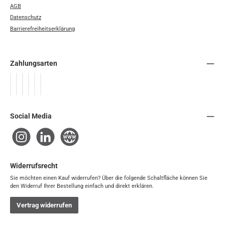
AGB
Datenschutz
Barrierefreiheitserklärung
Zahlungsarten
PayPal
Später Bezahlen
Google Pay
Apple Pay
Vorkasse
Rechnung / SEPA-Firmenlastschrift
Social Media
Instagram
LinkedIn
Website
Widerrufsrecht
Sie möchten einen Kauf widerrufen? Über die folgende Schaltfläche können Sie
den Widerruf Ihrer Bestellung einfach und direkt erklären.
Vertrag widerrufen