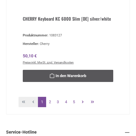
CHERRY Keyboard KC 6000 Slim [DE] silver/white
Produktnummer:
1083127
Hersteller:
Cherry
Regulärer Preis:
50,10 €
Preise inkl. MwSt. zzgl. Versandkosten
In den Warenkorb
Seite
Seite
Seite
Seite
Seite
1
2
3
4
5
Service-Hotline