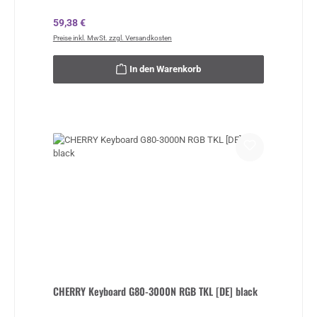
Regulärer Preis:
59,38 €
Preise inkl. MwSt. zzgl. Versandkosten
In den Warenkorb
CHERRY Keyboard G80-3000N RGB TKL [DE] black