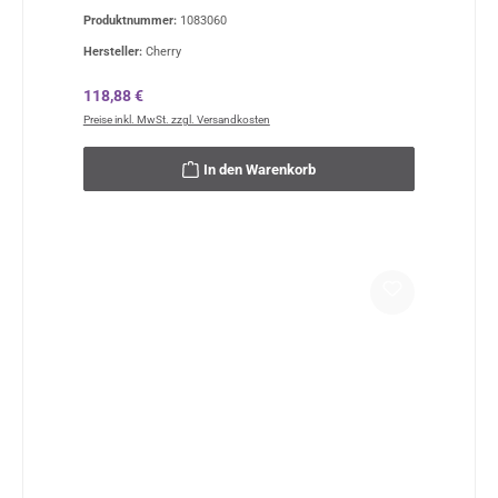
Produktnummer:
1083060
Hersteller:
Cherry
Regulärer Preis:
118,88 €
Preise inkl. MwSt. zzgl. Versandkosten
In den Warenkorb