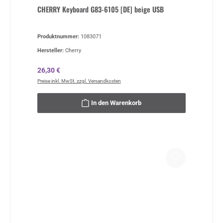
CHERRY Keyboard G83-6105 [DE] beige USB
Produktnummer:
1083071
Hersteller:
Cherry
Regulärer Preis:
26,30 €
Preise inkl. MwSt. zzgl. Versandkosten
In den Warenkorb