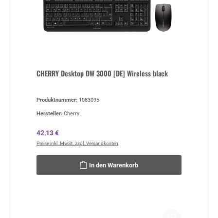
CHERRY Desktop DW 3000 [DE] Wireless black
Produktnummer:
1083095
Hersteller:
Cherry
Regulärer Preis:
42,13 €
Preise inkl. MwSt. zzgl. Versandkosten
In den Warenkorb