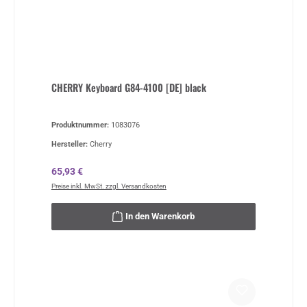
CHERRY Keyboard G84-4100 [DE] black
Produktnummer:
1083076
Hersteller:
Cherry
Regulärer Preis:
65,93 €
Preise inkl. MwSt. zzgl. Versandkosten
In den Warenkorb