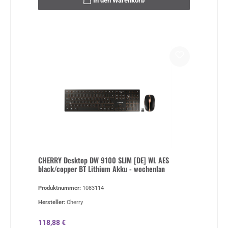
In den Warenkorb
CHERRY Desktop DW 9100 SLIM [DE] WL AES
black/copper BT Lithium Akku - wochenlan
Produktnummer:
1083114
Hersteller:
Cherry
Regulärer Preis:
118,88 €