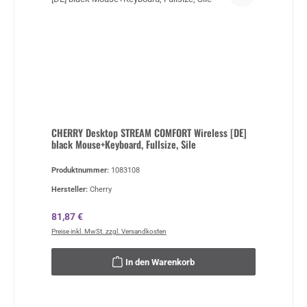
CHERRY Desktop STREAM COMFORT Wireless [DE]
black Mouse+Keyboard, Fullsize, Sile
Produktnummer:
1083108
Hersteller:
Cherry
Regulärer Preis:
81,87 €
Preise inkl. MwSt. zzgl. Versandkosten
In den Warenkorb