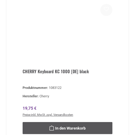
CHERRY Keyboard KC 1000 [DE] black
Produktnummer:
1083122
Hersteller:
Cherry
Regulärer Preis:
19,75 €
Preise inkl. MwSt. zzgl. Versandkosten
In den Warenkorb