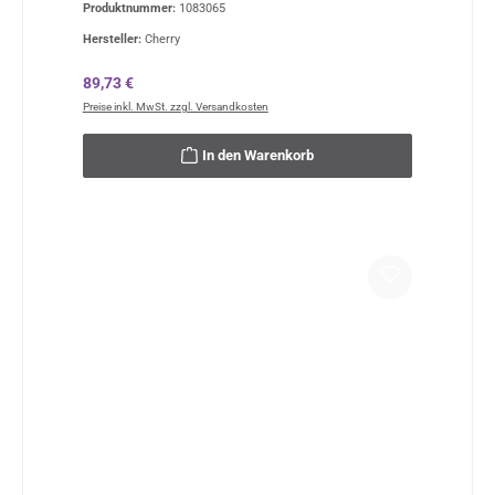
Produktnummer:
1083065
Hersteller:
Cherry
Regulärer Preis:
89,73 €
Preise inkl. MwSt. zzgl. Versandkosten
In den Warenkorb