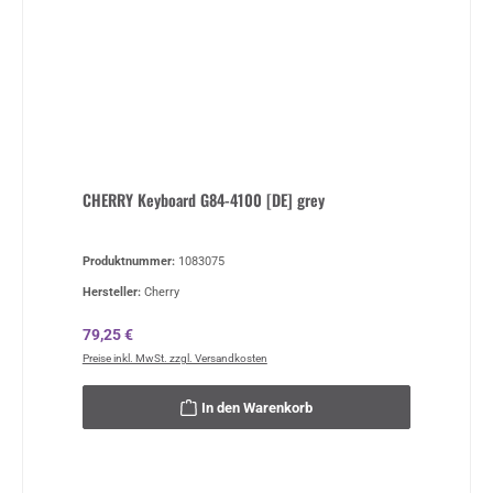
CHERRY Keyboard G84-4100 [DE] grey
Produktnummer:
1083075
Hersteller:
Cherry
Regulärer Preis:
79,25 €
Preise inkl. MwSt. zzgl. Versandkosten
In den Warenkorb