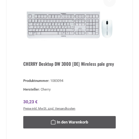
CHERRY Desktop DW 3000 [DE] Wireless pale grey
Produktnummer:
1083094
Hersteller:
Cherry
Regulärer Preis:
30,23 €
Preise inkl. MwSt. zzgl. Versandkosten
In den Warenkorb