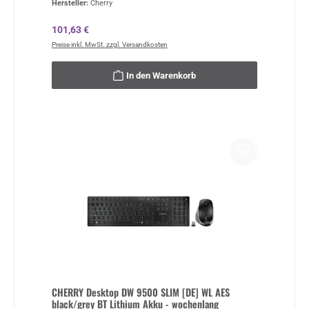
Hersteller:
Cherry
Regulärer Preis:
101,63 €
Preise inkl. MwSt. zzgl. Versandkosten
In den Warenkorb
CHERRY Desktop DW 9500 SLIM [DE] WL AES
black/grey BT Lithium Akku - wochenlang