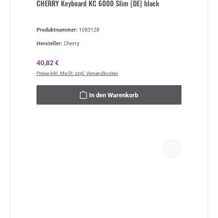
CHERRY Keyboard KC 6000 Slim [DE] black
Produktnummer:
1083128
Hersteller:
Cherry
Regulärer Preis:
40,82 €
Preise inkl. MwSt. zzgl. Versandkosten
In den Warenkorb