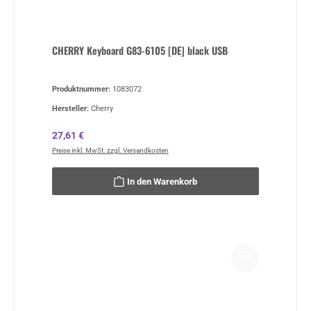
CHERRY Keyboard G83-6105 [DE] black USB
Produktnummer:
1083072
Hersteller:
Cherry
Regulärer Preis:
27,61 €
Preise inkl. MwSt. zzgl. Versandkosten
In den Warenkorb