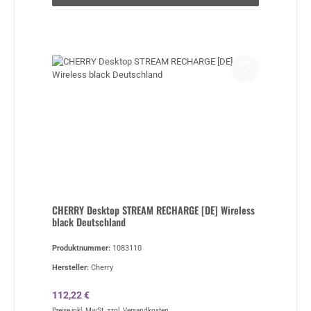
CHERRY Desktop STREAM RECHARGE [DE] Wireless
black Deutschland
Produktnummer:
1083110
Hersteller:
Cherry
Regulärer Preis:
112,22 €
Preise inkl. MwSt. zzgl. Versandkosten