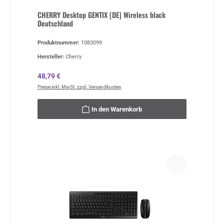
CHERRY Desktop GENTIX [DE] Wireless black
Deutschland
Produktnummer:
1083099
Hersteller:
Cherry
Regulärer Preis:
48,79 €
Preise inkl. MwSt. zzgl. Versandkosten
In den Warenkorb