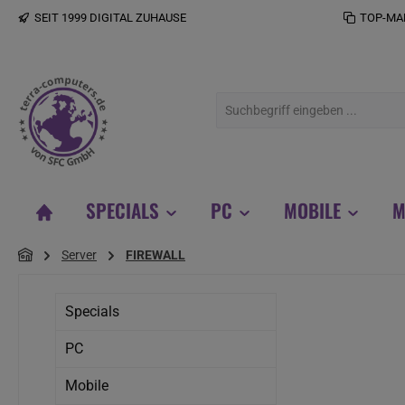
SEIT 1999 DIGITAL ZUHAUSE
TOP-MA
 Hauptinhalt springen
Zur Suche springen
Zur Hauptnavigation springen
SPECIALS
PC
MOBILE
M
Server
FIREWALL
Specials
PC
Mobile