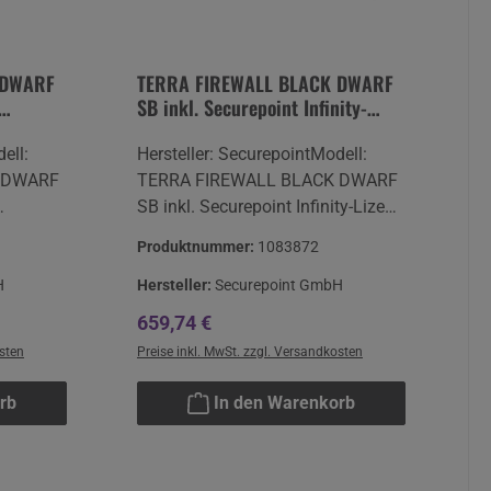
 DWARF
TERRA FIREWALL BLACK DWARF
SB inkl. Securepoint Infinity-
nz
Lizenz (12 Monate MVL)
ell:
Hersteller: SecurepointModell:
 DWARF
TERRA FIREWALL BLACK DWARF
SB inkl. Securepoint Infinity-Lizenz
nz UTM
(12 Monate MVL)Qualität:
Produktnummer:
1083872
NeuwareGarantie: TERRA 24H
rantie:
VOS Laufzeit lt. Lizenz
H
Hersteller:
Securepoint GmbH
t.
Hersteller:Securepoint GmbH
Regulärer Preis:
659,74 €
int
Bleckeder Landstraße 28DE 21337
osten
Preise inkl. MwSt. zzgl. Versandkosten
aße 28DE
Lüneburginfo@securepoint.de
rb
In den Warenkorb
t.de