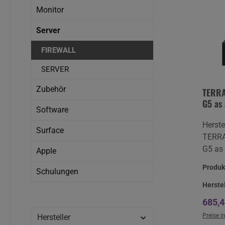
Monitor
Server
FIREWALL
SERVER
Zubehör
TERRA
G5 as 
Software
Infini
Herste
Surface
TERR
G5 as 
Apple
Infini
Produ
Schulungen
pro Ja
Neuwa
Herste
VOS La
Regul
685,4
Herst
Preise i
Hersteller
Bleck