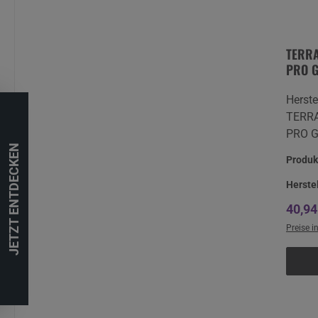
TERRA
PRO G5
Secure
Herste
TERR
PRO G5
JETZT ENTDECKEN
Secure
Produ
monatl
Monat
Herste
TERRA
Regul
40,94
Lizenz
Preise i
GmbH 
21337
Lüneb