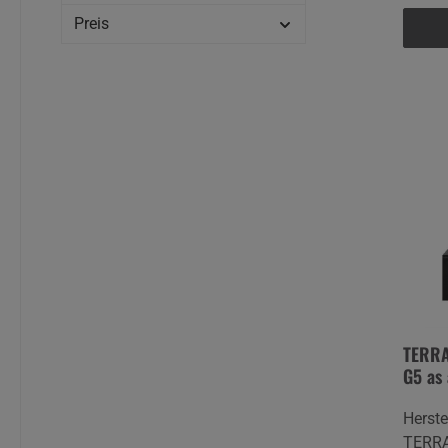
Lüneb
Preis
TERRA
G5 as 
Infini
Herste
TERR