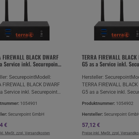
 FIREWALL BLACK DWARF
TERRA FIREWALL BLACK
a Service inkl. Securepoint
G5 as a Service inkl. Sec
ty-Lizenz UTM
Infinity-Lizenz UTM
ller: SecurepointModell:
Hersteller: SecurepointMod
A FIREWALL BLACK DWARF
TERRA FIREWALL BLACK
a Service inkl. Securepoint
G5 as a Service inkl. Secu
ty-Lizenz UTM jährlich / Preis
Infinity-Lizenz UTM monat
ktnummer:
1054901
Produktnummer:
1054902
hrQualität:
Preis pro MonatQualität:
reGarantie: TERRA 24H
NeuwareGarantie: TERRA
ller:
Securepoint GmbH
Hersteller:
Securepoint Gmb
ufzeit lt. Lizenz
VOS Laufzeit lt. Lizenz
ärer Preis:
Regulärer Preis:
4 €
57,12 €
eller:Securepoint GmbH
Hersteller:Securepoint G
nkl. MwSt. zzgl. Versandkosten
Preise inkl. MwSt. zzgl. Versandk
eder Landstraße 28DE 21337
Bleckeder Landstraße 28