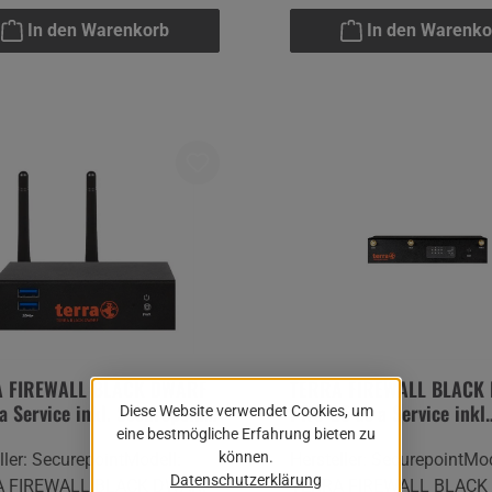
urginfo@securepoint.de
Lüneburginfo@securepoin
In den Warenkorb
In den Warenko
 FIREWALL BLACK DWARF
TERRA FIREWALL BLACK
a Service inkl. Securepoint
PRO G5 as a Service inkl.
Diese Website verwendet Cookies, um
ty-Lizenz VPN
Securepoint Infinity-Lize
eine bestmögliche Erfahrung bieten zu
können.
ller: SecurepointModell:
Hersteller: SecurepointMod
Datenschutzerklärung
A FIREWALL BLACK DWARF
TERRA FIREWALL BLACK