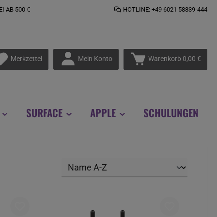
 AB 500 €
HOTLINE: +49 6021 58839-444
Du hast 0 Produkte auf dem Merkzettel
Mein Konto
Merkzettel
Warenkorb
0,00 €
SURFACE
APPLE
SCHULUNGEN