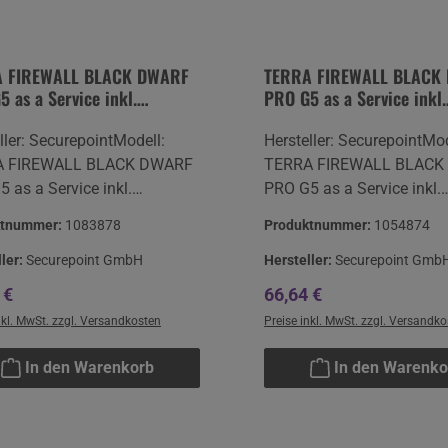
 FIREWALL BLACK DWARF
TERRA FIREWALL BLACK
 as a Service inkl.
PRO G5 as a Service inkl.
point Infinity-Lizenz
Securepoint Infinity-Lize
ller: SecurepointModell:
Hersteller: SecurepointMod
A FIREWALL BLACK DWARF
TERRA FIREWALL BLACK
 as a Service inkl.
PRO G5 as a Service inkl.
point Infinity-Lizenz VPN
Securepoint Infinity-Lize
ktnummer:
1083878
Produktnummer:
1054874
ich / Preis pro
monatlich / Preis pro
Qualität: NeuwareGarantie:
MonatQualität: NeuwareGa
ller:
Securepoint GmbH
Hersteller:
Securepoint Gmb
 24H VOS Laufzeit lt.
TERRA 24H VOS Laufzeit l
ärer Preis:
Regulärer Preis:
 €
66,64 €
 Hersteller:Securepoint
Lizenz Hersteller:Securepo
nkl. MwSt. zzgl. Versandkosten
Preise inkl. MwSt. zzgl. Versandk
Bleckeder Landstraße 28DE
GmbH Bleckeder Landstr
21337
In den Warenkorb
In den Warenko
urginfo@securepoint.de
Lüneburginfo@securepoin