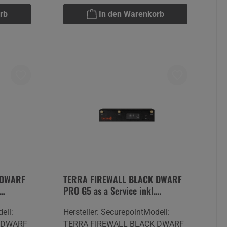
t.de
Lüneburginfo@securepoint.de
rb
In den Warenkorb
 DWARF
TERRA FIREWALL BLACK DWARF
PRO G5 as a Service inkl.
nz
Securepoint Infinity-Lizenz
ell:
Hersteller: SecurepointModell:
 DWARF
TERRA FIREWALL BLACK DWARF