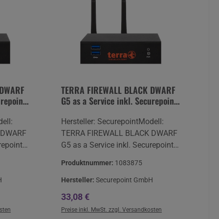
 DWARF
TERRA FIREWALL BLACK DWARF
urepoint
G5 as a Service inkl. Securepoint
Infinity-Lizenz VPN
ell:
Hersteller: SecurepointModell:
 DWARF
TERRA FIREWALL BLACK DWARF
repoint
G5 as a Service inkl. Securepoint
lich /
Infinity-Lizenz VPN monatlich /
Produktnummer:
1083875
Preis pro MonatQualität:
 24H
NeuwareGarantie: TERRA 24H
H
Hersteller:
Securepoint GmbH
VOS Laufzeit lt. Lizenz
Regulärer Preis:
33,08 €
mbH
Hersteller:Securepoint GmbH
osten
Preise inkl. MwSt. zzgl. Versandkosten
DE 21337
Bleckeder Landstraße 28DE 21337