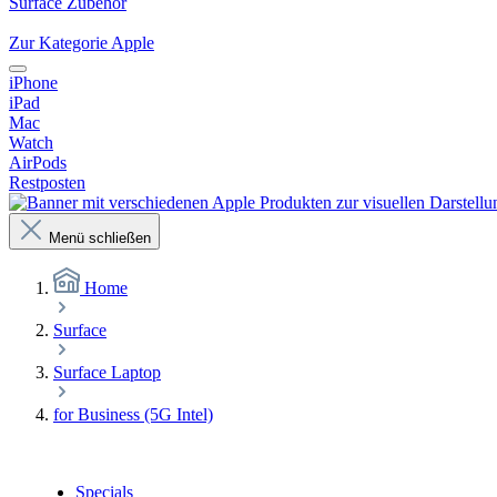
Surface Zubehör
Zur Kategorie Apple
iPhone
iPad
Mac
Watch
AirPods
Restposten
Menü schließen
Home
Surface
Surface Laptop
for Business (5G Intel)
Specials