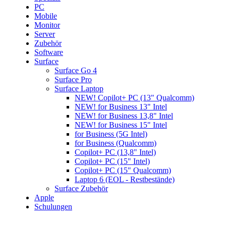
PC
Mobile
Monitor
Server
Zubehör
Software
Surface
Surface Go 4
Surface Pro
Surface Laptop
NEW! Copilot+ PC (13" Qualcomm)
NEW! for Business 13" Intel
NEW! for Business 13,8" Intel
NEW! for Business 15" Intel
for Business (5G Intel)
for Business (Qualcomm)
Copilot+ PC (13,8" Intel)
Copilot+ PC (15" Intel)
Copilot+ PC (15" Qualcomm)
Laptop 6 (EOL - Restbestände)
Surface Zubehör
Apple
Schulungen