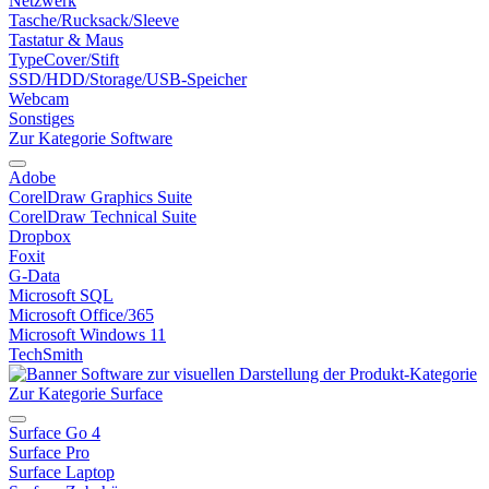
Netzwerk
Tasche/Rucksack/Sleeve
Tastatur & Maus
TypeCover/Stift
SSD/HDD/Storage/USB-Speicher
Webcam
Sonstiges
Zur Kategorie Software
Adobe
CorelDraw Graphics Suite
CorelDraw Technical Suite
Dropbox
Foxit
G-Data
Microsoft SQL
Microsoft Office/365
Microsoft Windows 11
TechSmith
Zur Kategorie Surface
Surface Go 4
Surface Pro
Surface Laptop