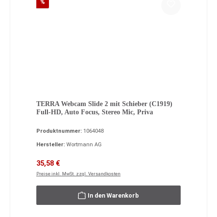
Rabatt
%
TERRA Webcam Slide 2 mit Schieber (C1919)
Full-HD, Auto Focus, Stereo Mic, Priva
Produktnummer:
1064048
Hersteller:
Wortmann AG
Verkaufspreis:
Regulärer Preis:
35,58 €
Preise inkl. MwSt. zzgl. Versandkosten
In den Warenkorb