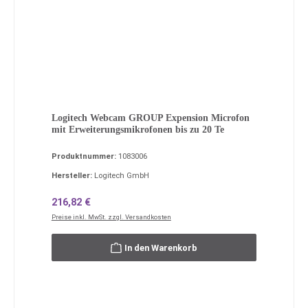
Logitech Webcam GROUP Expension Microfon
mit Erweiterungsmikrofonen bis zu 20 Te
Produktnummer:
1083006
Hersteller:
Logitech GmbH
Regulärer Preis:
216,82 €
Preise inkl. MwSt. zzgl. Versandkosten
In den Warenkorb