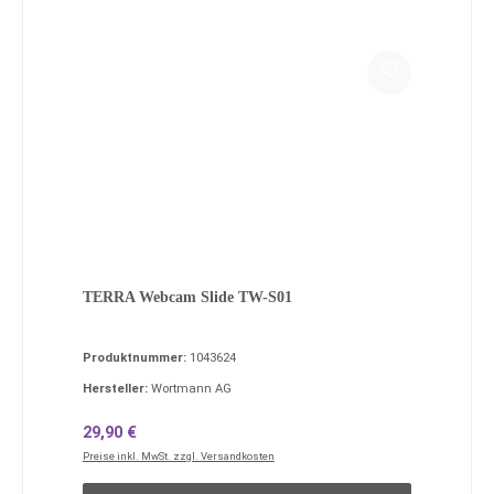
TERRA Webcam Slide TW-S01
Produktnummer:
1043624
Hersteller:
Wortmann AG
Regulärer Preis:
29,90 €
Preise inkl. MwSt. zzgl. Versandkosten