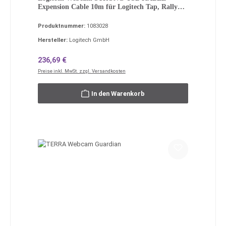
Expension Cable 10m für Logitech Tap, Rally
Cam
Produktnummer:
1083028
Hersteller:
Logitech GmbH
Regulärer Preis:
236,69 €
Preise inkl. MwSt. zzgl. Versandkosten
In den Warenkorb