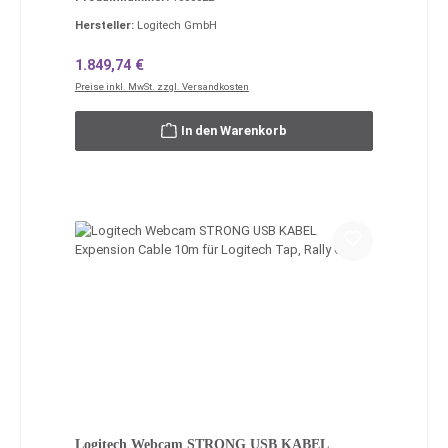
Hersteller:
Logitech GmbH
Regulärer Preis:
1.849,74 €
Preise inkl. MwSt. zzgl. Versandkosten
In den Warenkorb
Logitech Webcam STRONG USB KABEL