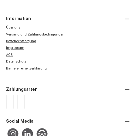
Information
Über uns
Versand und Zahlungsbedingungen
Batterieentsorgung
Impressum
AGB
Datenschutz
Barrierefreiheitserklärung
Zahlungsarten
PayPal
Später Bezahlen
Apple Pay
Google Pay
Vorkasse
Rechnung / SEPA-Firmenlastschrift
Social Media
Instagram
LinkedIn
Website