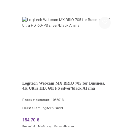
Logitech Webcam MX BRIO 705 for Business,
4K Ultra HD, 60FPS silver/black AI ima
Produktnummer:
1083013
Hersteller:
Logitech GmbH
Regulärer Preis:
154,70 €
Preise inkl. MwSt. zzgl. Versandkosten