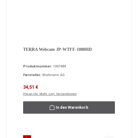
TERRA Webcam JP-WTFF-1080HD
Produktnummer:
1007484
Hersteller:
Wortmann AG
Verkaufspreis:
Regulärer Preis:
34,51 €
Preise inkl. MwSt. zzgl. Versandkosten
In den Warenkorb