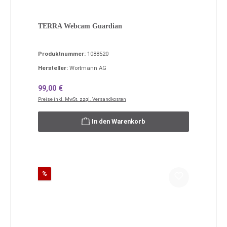
TERRA Webcam Guardian
Produktnummer:
1088520
Hersteller:
Wortmann AG
Regulärer Preis:
99,00 €
Preise inkl. MwSt. zzgl. Versandkosten
In den Warenkorb
Rabatt
%