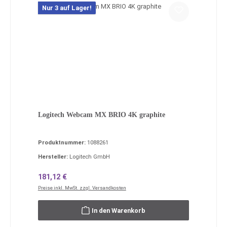
Nur 3 auf Lager!
Logitech Webcam MX BRIO 4K graphite
Produktnummer:
1088261
Hersteller:
Logitech GmbH
Regulärer Preis:
181,12 €
Preise inkl. MwSt. zzgl. Versandkosten
In den Warenkorb