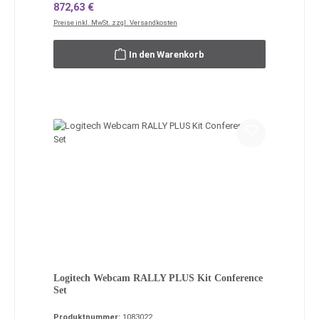
Regulärer Preis:
872,63 €
Preise inkl. MwSt. zzgl. Versandkosten
In den Warenkorb
Logitech Webcam RALLY PLUS Kit Conference
Set
Produktnummer:
1083022