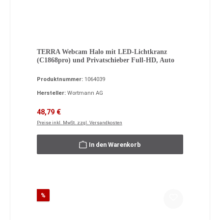
TERRA Webcam Halo mit LED-Lichtkranz
(C1868pro) und Privatschieber Full-HD, Auto
Produktnummer:
1064039
Hersteller:
Wortmann AG
Verkaufspreis:
Regulärer Preis:
48,79 €
Preise inkl. MwSt. zzgl. Versandkosten
In den Warenkorb
Rabatt
%