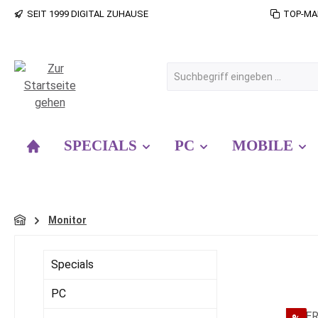
SEIT 1999 DIGITAL ZUHAUSE
TOP-MA
 Hauptinhalt springen
Zur Suche springen
Zur Hauptnavigation springen
SPECIALS
PC
MOBILE
Monitor
Specials
PC