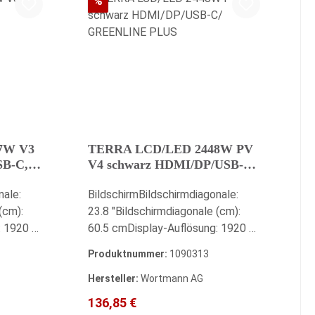
Rabatt
%
7W V3
TERRA LCD/LED 2448W PV
SB-C,
V4 schwarz HDMI/DP/USB-C/
GREENLINE PLUS
nale:
BildschirmBildschirmdiagonale:
(cm):
23.8 "Bildschirmdiagonale (cm):
: 1920 x
60.5 cmDisplay-Auflösung: 1920 x
keit: 250
1080 Pixel (Full-HD)Helligkeit: 250
Produktnummer:
1090313
cd/m²Reaktionszeit: 5 ms
 hinten:
(Overdrive)Neigungswinkel hinten:
Hersteller:
Wortmann AG
 5
20 °Neigungswinkel vorne: 5
Verkaufspreis:
Regulärer Preis:
136,85 €
zahl der
°Display entspiegelt: JaAnzahl der