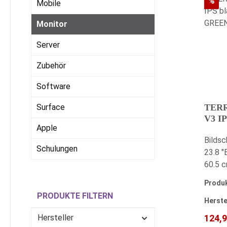
Ra
%
Mobile
Monitor
Server
Zubehör
Software
Surface
TERR
V3 I
Apple
C, G
Bildsc
Schulungen
23.8 "
60.5 c
1080 P
Produ
cd/m²
PRODUKTE FILTERN
(Overd
Herste
20 °Ne
Verka
Hersteller
124,9
°Displ