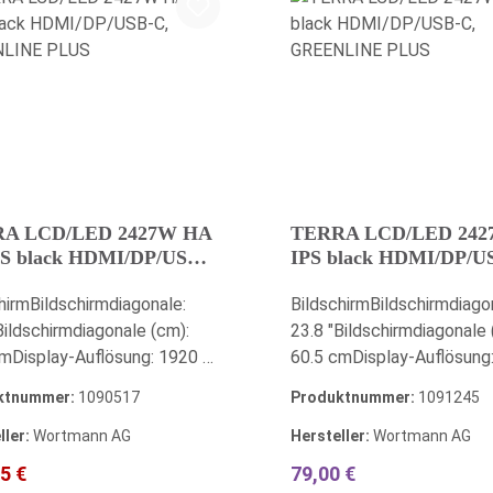
batt
A LCD/LED 2427W HA
TERRA LCD/LED 242
PS black HDMI/DP/USB-
IPS black HDMI/DP/U
REENLINE PLUS
GREENLINE PLUS
hirmBildschirmdiagonale:
BildschirmBildschirmdiago
Bildschirmdiagonale (cm):
23.8 "Bildschirmdiagonale 
mDisplay-Auflösung: 1920 x
60.5 cmDisplay-Auflösung
ixel (Full-HD)Helligkeit: 250
1080 Pixel (Full-HD)Hellig
ktnummer:
1090517
Produktnummer:
1091245
Reaktionszeit: 5 ms
cd/m²Reaktionszeit: 5 ms
rive)Neigungswinkel hinten:
(Overdrive)Neigungswinkel
ller:
Wortmann AG
Hersteller:
Wortmann AG
igungswinkel vorne: 5
20 °Neigungswinkel vorne:
ufspreis:
Regulärer Preis:
Regulärer Preis:
5 €
79,00 €
ay entspiegelt: JaAnzahl der
°Display entspiegelt: JaAn