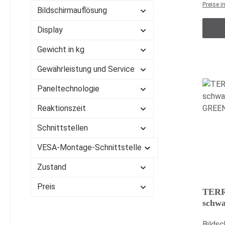
Preise i
Bildschirmauflösung
Farben
Farben
Display
mmKon
80.000
Gewicht in kg
horizo
Gewährleistung und Service
178 °S
Hinte
Paneltechnologie
Hinte
nologi
Reaktionszeit
Schnit
Schnittstellen
Displa
Audio
VESA-Montage-Schnittstelle
Eingan
Zustand
Displ
JaDes
Preis
Matts
TERR
schw
Abmess
GRE
bis 48
Bildsc