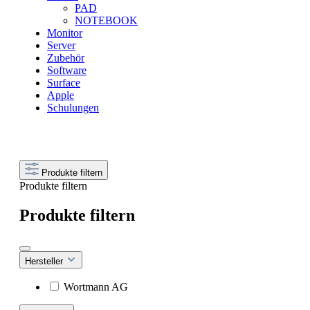
PAD
NOTEBOOK
Monitor
Server
Zubehör
Software
Surface
Apple
Schulungen
Produkte filtern
Produkte filtern
Produkte filtern
Hersteller
Wortmann AG