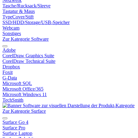
Netzwerk
Tasche/Rucksack/Sleeve
Tastatur & Maus
TypeCover/Stift
SSD/HDD/Storage/USB-Speicher
Webcam
Sonstiges
Zur Kategorie Software
Adobe
CorelDraw Graphics Suite
CorelDraw Technical Suite
Dropbox
Foxit
G-Data
Microsoft SQL
Microsoft Office/365
Microsoft Windows 11
TechSmith
Zur Kategorie Surface
Surface Go 4
Surface Pro
Surface Laptop