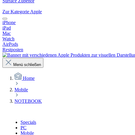
Surface Zubehör
Zur Kategorie Apple
iPhone
iPad
Mac
Watch
AirPods
Restposten
Menü schließen
Home
Mobile
NOTEBOOK
Specials
PC
Mobile