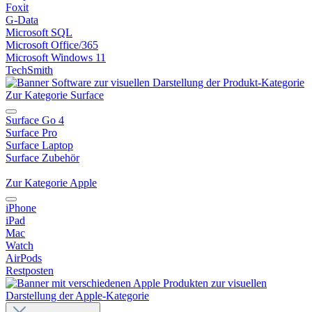
Foxit
G-Data
Microsoft SQL
Microsoft Office/365
Microsoft Windows 11
TechSmith
Zur Kategorie Surface
Surface Go 4
Surface Pro
Surface Laptop
Surface Zubehör
Zur Kategorie Apple
iPhone
iPad
Mac
Watch
AirPods
Restposten