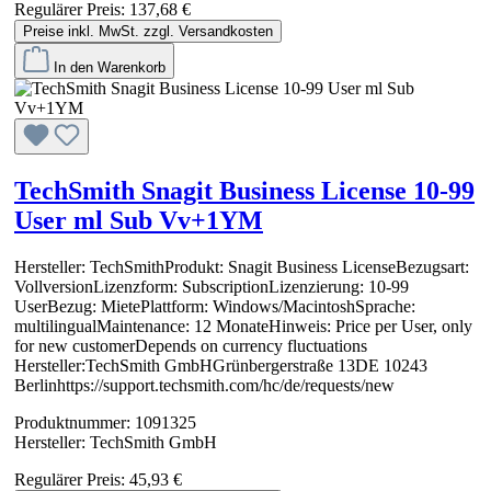
Regulärer Preis:
137,68 €
Preise inkl. MwSt. zzgl. Versandkosten
In den Warenkorb
TechSmith Snagit Business License 10-99
User ml Sub Vv+1YM
Hersteller: TechSmithProdukt: Snagit Business LicenseBezugsart:
VollversionLizenzform: SubscriptionLizenzierung: 10-99
UserBezug: MietePlattform: Windows/MacintoshSprache:
multilingualMaintenance: 12 MonateHinweis: Price per User, only
for new customerDepends on currency fluctuations
Hersteller:TechSmith GmbHGrünbergerstraße 13DE 10243
Berlinhttps://support.techsmith.com/hc/de/requests/new
Produktnummer:
1091325
Hersteller:
TechSmith GmbH
Regulärer Preis:
45,93 €