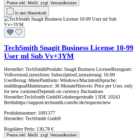
Preise inkl. MwSt. zzgl. Versandkosten
In den Warenkorb
TechSmith Snagit Business License 10-99
User ml Sub Vv+3YM
Hersteller: TechSmithProdukt: Snagit Business LicenseBezugsart:
VollversionLizenzform: SubscriptionLizenzierung: 10-99
UserBezug: MietePlattform: Windows/MacintoshSprache:
multilingualMaintenance: 36 MonateHinweis: Price per User, only
for new customerDepends on currency fluctuations
Hersteller:TechSmith GmbHGrünbergerstraße 13DE 10243
Berlinhttps://support.techsmith.com/hc/de/requests/new
Produktnummer:
1091377
Hersteller:
TechSmith GmbH
Regulärer Preis:
130,78 €
Preise inkl. MwSt. zzgl. Versandkosten