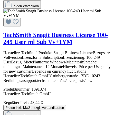
In den Warenkorb
TechSmith Snagit Business License 100-
249 User ml Sub Vv+1YM
Hersteller: TechSmithProdukt: Snagit Business LicenseBezugsart:
VollversionLizenzform: SubscriptionLizenzierung: 100-249
UserBezug: MietePlattform: Windows/MacintoshSprache:
multilingualMaintenance: 12 MonateHinweis: Price per User, only
for new customerDepends on currency fluctuations
Hersteller:TechSmith GmbHGrünbergerstraße 13DE 10243
Berlinhttps://support.techsmith.com/hc/de/requests/new
Produktnummer:
1091374
Hersteller:
TechSmith GmbH
Regulärer Preis:
43,44 €
Preise inkl. MwSt. zzgl. Versandkosten