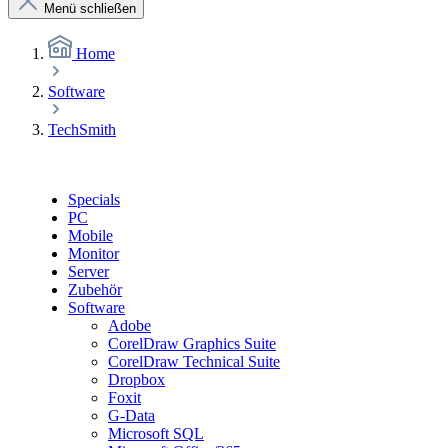
Menü schließen
Home
Software
TechSmith
Specials
PC
Mobile
Monitor
Server
Zubehör
Software
Adobe
CorelDraw Graphics Suite
CorelDraw Technical Suite
Dropbox
Foxit
G-Data
Microsoft SQL