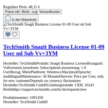
Regulärer Preis:
48,31 €
Preise inkl. MwSt. zzgl. Versandkosten
In den Warenkorb
TechSmith Snagit Business License 01-09
User ml Sub Vv+3YM
Hersteller: TechSmithProdukt: Snagit Business LicenseBezugsart:
VollversionLizenzform: SubscriptionLizenzierung: 1-9
UserBezug: MietePlattform: Windows/MacintoshSprache:
multilingualMaintenance: 36 MonateHinweis: Price per User, only
for new customerDepends on currency fluctuations
Hersteller:TechSmith GmbHGrünbergerstraße 13DE 10243
Berlinhttps://support.techsmith.com/hc/de/requests/new
Produktnummer:
1091450
Hersteller:
TechSmith GmbH