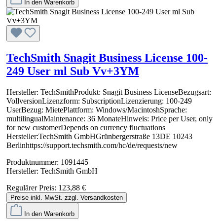
In den Warenkorb
TechSmith Snagit Business License 100-
249 User ml Sub Vv+3YM
Hersteller: TechSmithProdukt: Snagit Business LicenseBezugsart:
VollversionLizenzform: SubscriptionLizenzierung: 100-249
UserBezug: MietePlattform: Windows/MacintoshSprache:
multilingualMaintenance: 36 MonateHinweis: Price per User, only
for new customerDepends on currency fluctuations
Hersteller:TechSmith GmbHGrünbergerstraße 13DE 10243
Berlinhttps://support.techsmith.com/hc/de/requests/new
Produktnummer:
1091445
Hersteller:
TechSmith GmbH
Regulärer Preis:
123,88 €
Preise inkl. MwSt. zzgl. Versandkosten
In den Warenkorb