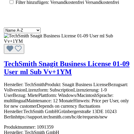
Filter hinzufügen: Versandkostenfrei
Versandkostenfrei
TechSmith Snagit Business License 01-09
User ml Sub Vv+1YM
Hersteller: TechSmithProdukt: Snagit Business LicenseBezugsart:
VollversionLizenzform: SubscriptionLizenzierung: 1-9
UserBezug: MietePlattform: Windows/MacintoshSprache:
multilingualMaintenance: 12 MonateHinweis: Price per User, only
for new customerDepends on currency fluctuations
Hersteller:TechSmith GmbHGrünbergerstraße 13DE 10243
Berlinhttps://support.techsmith.com/hc/de/requests/new
Produktnummer:
1091359
Hersteller:
TechSmith GmbH