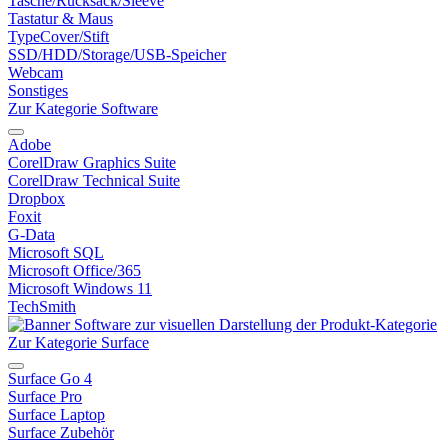
Tasche/Rucksack/Sleeve
Tastatur & Maus
TypeCover/Stift
SSD/HDD/Storage/USB-Speicher
Webcam
Sonstiges
Zur Kategorie Software
Adobe
CorelDraw Graphics Suite
CorelDraw Technical Suite
Dropbox
Foxit
G-Data
Microsoft SQL
Microsoft Office/365
Microsoft Windows 11
TechSmith
Zur Kategorie Surface
Surface Go 4
Surface Pro
Surface Laptop
Surface Zubehör