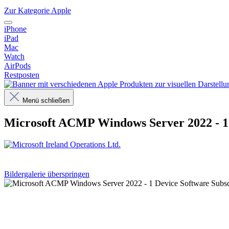
Zur Kategorie Apple
iPhone
iPad
Mac
Watch
AirPods
Restposten
Menü schließen
Microsoft ACMP Windows Server 2022 - 1
Bildergalerie überspringen