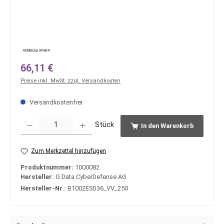
Abbildung ähnlich
Regulärer Preis:
66,11 €
Preise inkl. MwSt. zzgl. Versandkosten
Versandkostenfrei
Produkt Anzahl: Gib den gewünschten Wert ein oder benutze die Schaltfläche
Stück
In den Warenkorb
Zum Merkzettel hinzufügen
Produktnummer:
1000082
Hersteller:
G Data CyberDefense AG
Hersteller-Nr.:
B1002ESD36_VV_250