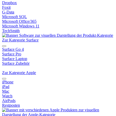
Dropbox
Foxit
G-Data
Microsoft SQL
Microsoft Office/365
Microsoft Windows 11
TechSmith
Zur Kategorie Surface
Surface Go 4
Surface Pro
Surface Laptop
Surface Zubehör
Zur Kategorie Apple
iPhone
iPad
Mac
Watch
AirPods
Restposten