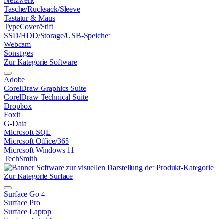
Netzwerk
Tasche/Rucksack/Sleeve
Tastatur & Maus
TypeCover/Stift
SSD/HDD/Storage/USB-Speicher
Webcam
Sonstiges
Zur Kategorie Software
Adobe
CorelDraw Graphics Suite
CorelDraw Technical Suite
Dropbox
Foxit
G-Data
Microsoft SQL
Microsoft Office/365
Microsoft Windows 11
TechSmith
Zur Kategorie Surface
Surface Go 4
Surface Pro
Surface Laptop