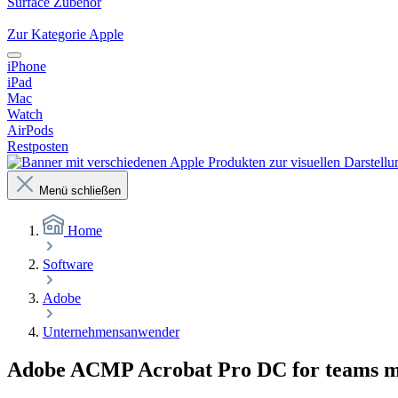
Surface Zubehör
Zur Kategorie Apple
iPhone
iPad
Mac
Watch
AirPods
Restposten
Menü schließen
Home
Software
Adobe
Unternehmensanwender
Adobe ACMP Acrobat Pro DC for teams 