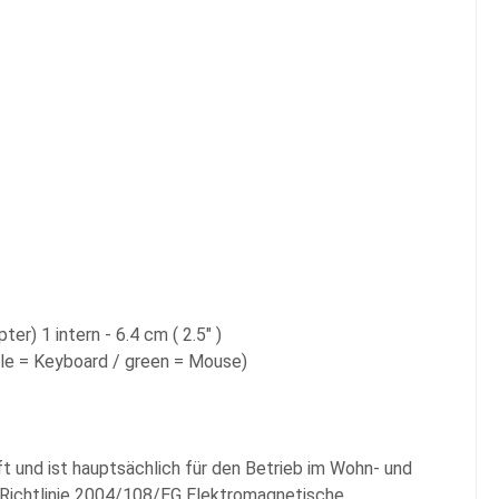
er) 1 intern - 6.4 cm ( 2.5" )
ple = Keyboard / green = Mouse)
ft und ist hauptsächlich für den Betrieb im Wohn- und
V-Richtlinie 2004/108/EG Elektromagnetische