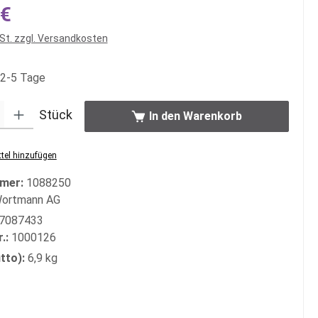
s:
 €
wSt. zzgl. Versandkosten
 2-5 Tage
: Gib den gewünschten Wert ein oder benutze die Schaltflächen um di
Stück
In den Warenkorb
tel hinzufügen
mer:
1088250
ortmann AG
7087433
r.:
1000126
tto):
6,9 kg