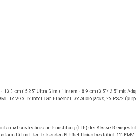
3.3 cm ( 5.25" Ultra Slim ) 1 intern - 8.9 cm (3.5"/ 2.5" mit Adapt
DMI, 1x VGA 1x Intel 1Gb Ethernet, 3x Audio jacks, 2x PS/2 (pur
 informationstechnische Einrichtung (ITE) der Klasse B eingestu
onformität mit den folgenden EU-Richtlinien bestätigt: (1) EM