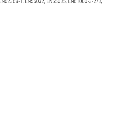
S.), EN62368-1, EN55032, EN55035, EN61000-3-2/3,