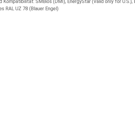
d Kompatibilität: SMBios (DMI), EnergyStar (Valid only for U.
es RAL UZ 78 (Blauer Engel)