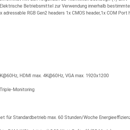
G Elektrische Betriebsmittel zur Verwendung innerhalb bestimmt
 3x adressable RGB Gen2 headers 1x CMOS header,1x COM Port 
ax 4K@60Hz, HDMI max. 4K@60Hz, VGA max. 1920x1200
Triple-Monitoring
net für Standardbetrieb max. 60 Stunden/Woche Energieeffizienz