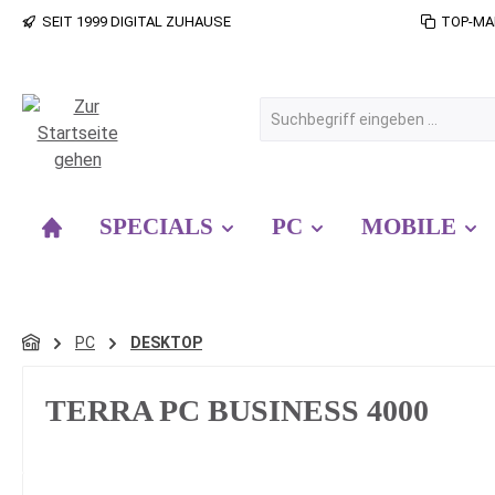
SEIT 1999 DIGITAL ZUHAUSE
TOP-MA
 Hauptinhalt springen
Zur Suche springen
Zur Hauptnavigation springen
SPECIALS
PC
MOBILE
PC
DESKTOP
TERRA PC BUSINESS 4000