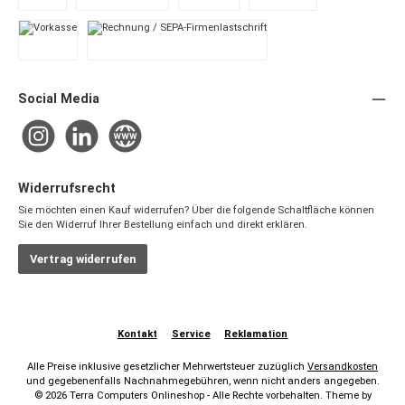
PayPal
Später Bezahlen
Apple Pay
Google Pay
Vorkasse
Rechnung / SEPA-Firmenlastschrift
Social Media
Instagram
LinkedIn
Website
Widerrufsrecht
Sie möchten einen Kauf widerrufen? Über die folgende Schaltfläche können
Sie den Widerruf Ihrer Bestellung einfach und direkt erklären.
Vertrag widerrufen
Kontakt
Service
Reklamation
Alle Preise inklusive gesetzlicher Mehrwertsteuer zuzüglich
Versandkosten
und gegebenenfalls Nachnahmegebühren, wenn nicht anders angegeben.
© 2026 Terra Computers Onlineshop - Alle Rechte vorbehalten. Theme by