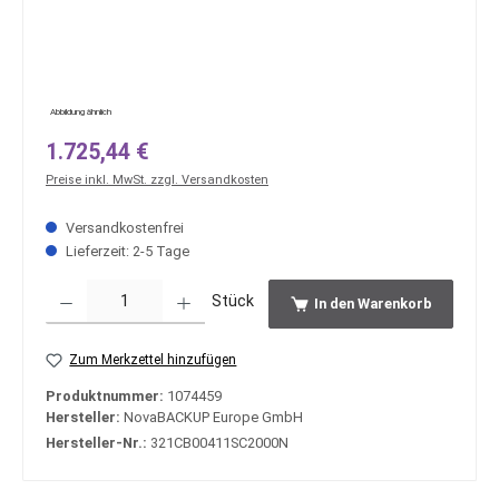
Abbildung ähnlich
Regulärer Preis:
1.725,44 €
Preise inkl. MwSt. zzgl. Versandkosten
Versandkostenfrei
Lieferzeit: 2-5 Tage
Produkt Anzahl: Gib den gewünschten Wert ein oder benutze die Schaltfläche
Stück
In den Warenkorb
Zum Merkzettel hinzufügen
Produktnummer:
1074459
Hersteller:
NovaBACKUP Europe GmbH
Hersteller-Nr.:
321CB00411SC2000N