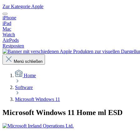
Zur Kategorie Apple
iPhone
iPad
Mac
Watch
AirPods
Restposten
Menü schließen
Home
Software
Microsoft Windows 11
Microsoft Windows 11 Home ml ESD