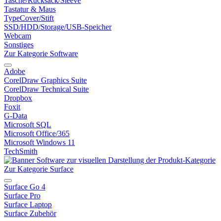
Tasche/Rucksack/Sleeve
Tastatur & Maus
TypeCover/Stift
SSD/HDD/Storage/USB-Speicher
Webcam
Sonstiges
Zur Kategorie Software
Adobe
CorelDraw Graphics Suite
CorelDraw Technical Suite
Dropbox
Foxit
G-Data
Microsoft SQL
Microsoft Office/365
Microsoft Windows 11
TechSmith
Zur Kategorie Surface
Surface Go 4
Surface Pro
Surface Laptop
Surface Zubehör