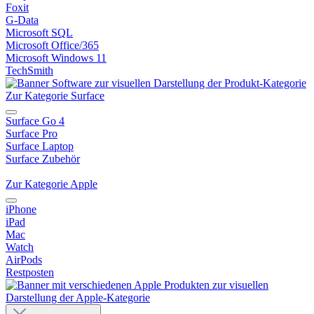
Foxit
G-Data
Microsoft SQL
Microsoft Office/365
Microsoft Windows 11
TechSmith
Zur Kategorie Surface
Surface Go 4
Surface Pro
Surface Laptop
Surface Zubehör
Zur Kategorie Apple
iPhone
iPad
Mac
Watch
AirPods
Restposten