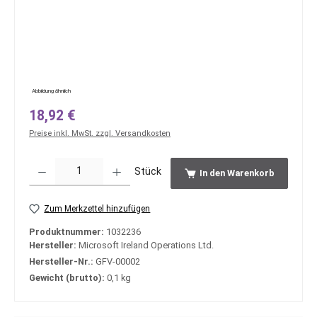
Abbildung ähnlich
Regulärer Preis:
18,92 €
Preise inkl. MwSt. zzgl. Versandkosten
Produkt Anzahl: Gib den gewünschten Wert ein oder benutze die Schaltfläche
Stück
In den Warenkorb
Zum Merkzettel hinzufügen
Produktnummer:
1032236
Hersteller:
Microsoft Ireland Operations Ltd.
Hersteller-Nr.:
GFV-00002
Gewicht (brutto):
0,1 kg