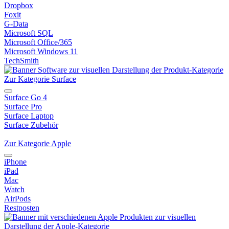
Dropbox
Foxit
G-Data
Microsoft SQL
Microsoft Office/365
Microsoft Windows 11
TechSmith
Zur Kategorie Surface
Surface Go 4
Surface Pro
Surface Laptop
Surface Zubehör
Zur Kategorie Apple
iPhone
iPad
Mac
Watch
AirPods
Restposten