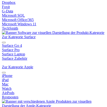
Dropbox
Foxit
G-Data
Microsoft SQL
Microsoft Office/365
Microsoft Windows 11
TechSmith
Zur Kategorie Surface
Surface Go 4
Surface Pro
Surface Laptop
Surface Zubehör
Zur Kategorie Apple
iPhone
iPad
Mac
Watch
AirPods
Restposten