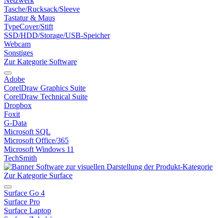
Netzwerk
Tasche/Rucksack/Sleeve
Tastatur & Maus
TypeCover/Stift
SSD/HDD/Storage/USB-Speicher
Webcam
Sonstiges
Zur Kategorie Software
Adobe
CorelDraw Graphics Suite
CorelDraw Technical Suite
Dropbox
Foxit
G-Data
Microsoft SQL
Microsoft Office/365
Microsoft Windows 11
TechSmith
Zur Kategorie Surface
Surface Go 4
Surface Pro
Surface Laptop