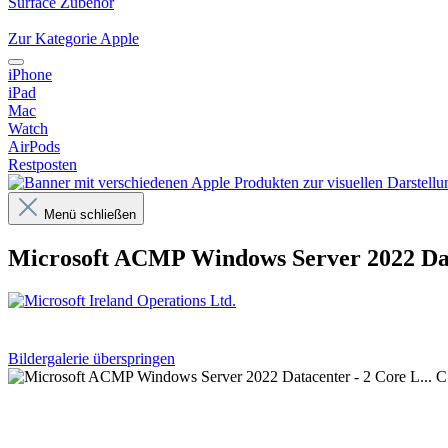
Surface Zubehör
Zur Kategorie Apple
iPhone
iPad
Mac
Watch
AirPods
Restposten
Menü schließen
Microsoft ACMP Windows Server 2022 Dat
Bildergalerie überspringen