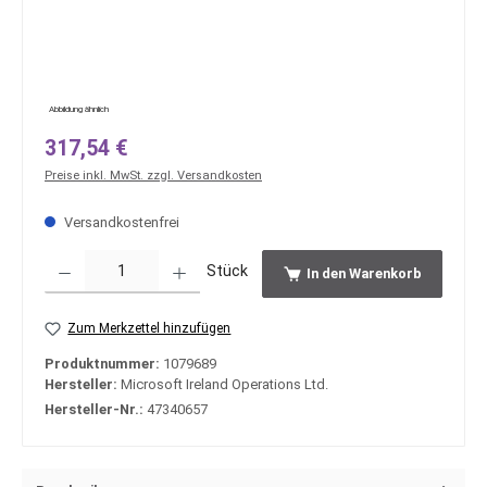
Abbildung ähnlich
Regulärer Preis:
317,54 €
Preise inkl. MwSt. zzgl. Versandkosten
Versandkostenfrei
Produkt Anzahl: Gib den gewünschten Wert ein oder benutze die Schaltfläche
Stück
In den Warenkorb
Zum Merkzettel hinzufügen
Produktnummer:
1079689
Hersteller:
Microsoft Ireland Operations Ltd.
Hersteller-Nr.:
47340657