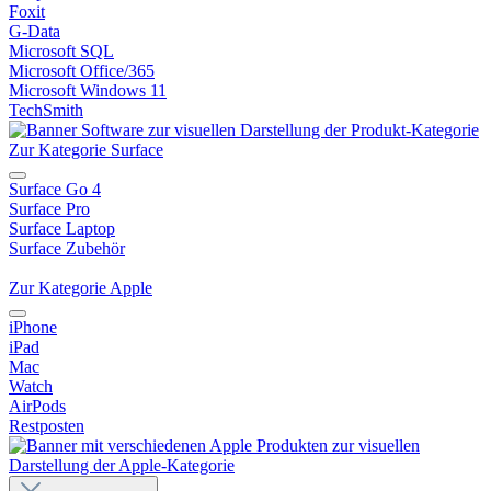
Foxit
G-Data
Microsoft SQL
Microsoft Office/365
Microsoft Windows 11
TechSmith
Zur Kategorie Surface
Surface Go 4
Surface Pro
Surface Laptop
Surface Zubehör
Zur Kategorie Apple
iPhone
iPad
Mac
Watch
AirPods
Restposten