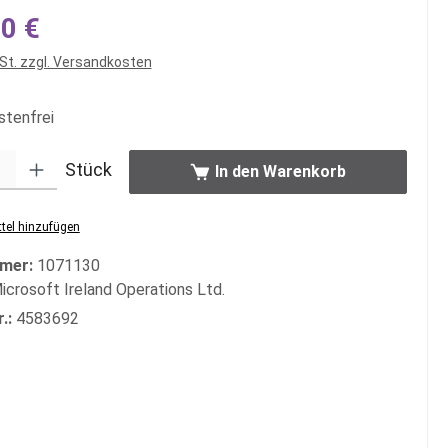
s:
0 €
wSt. zzgl. Versandkosten
tenfrei
: Gib den gewünschten Wert ein oder benutze die Schaltflächen um di
Stück
In den Warenkorb
tel hinzufügen
mer:
1071130
icrosoft Ireland Operations Ltd.
r.:
4583692