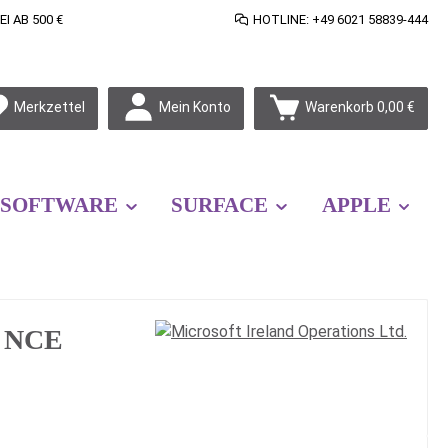
 AB 500 €
HOTLINE: +49 6021 58839-444
Mein Konto
Merkzettel
Warenkorb
0,00 €
SOFTWARE
SURFACE
APPLE
P NCE