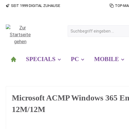
SEIT 1999 DIGITAL ZUHAUSE
TOP-MA
 Hauptinhalt springen
Zur Suche springen
Zur Hauptnavigation springen
SPECIALS
PC
MOBILE
Microsoft ACMP Windows 365 En
12M/12M