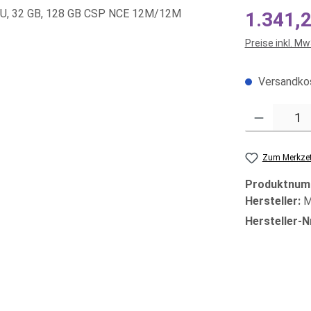
Regulärer Prei
1.341,2
Preise inkl. M
Versandkos
Produkt Anzahl
Zum Merkzet
Produktnum
Hersteller:
M
Hersteller-N