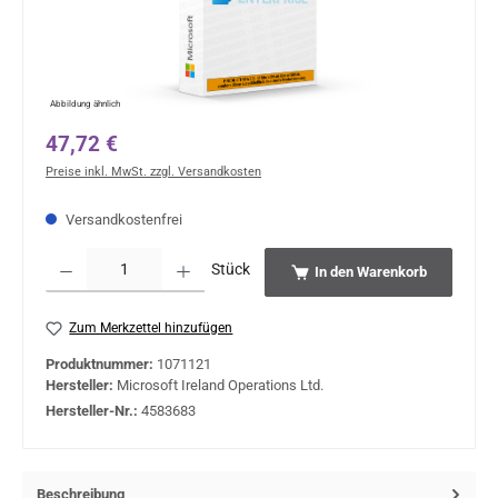
Abbildung ähnlich
Regulärer Preis:
47,72 €
Preise inkl. MwSt. zzgl. Versandkosten
Versandkostenfrei
Produkt Anzahl: Gib den gewünschten Wert ein oder benutze die Schaltflächen um 
Stück
In den Warenkorb
Zum Merkzettel hinzufügen
Produktnummer:
1071121
Hersteller:
Microsoft Ireland Operations Ltd.
Hersteller-Nr.:
4583683
Beschreibung