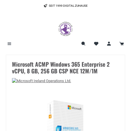
Zum Hauptinhalt springen
SEIT 1999 DIGITAL ZUHAUSE
Microsoft ACMP Windows 365 Enterprise 2
vCPU, 8 GB, 256 GB CSP NCE 12M/1M
Bildergalerie überspringen