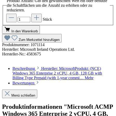
Produkt Anzahl: Gib den gewünschten Wert ein oder benutze
die Schaltflächen um die Anzahl zu erhöhen oder zu
reduzieren.
Stück
In den Warenkorb
Zum Merkzettel hinzufügen
Produktnummer:
1071114
Hersteller:
Microsoft Ireland Operations Ltd.
Hersteller-Nr.:
4583675
Beschreibung
Hersteller: MicrosoftProdukt: (NCE)
Windows 365 Enterprise 2 vCPU, 4 GB, 128 GB with
Billing Type Prepaid (with 1-year commi…
Mehr
Bewertungen
Menü schließen
Produktinformationen "Microsoft ACMP
Windows 365 Enterprise 2 vCPU, 4 GB,