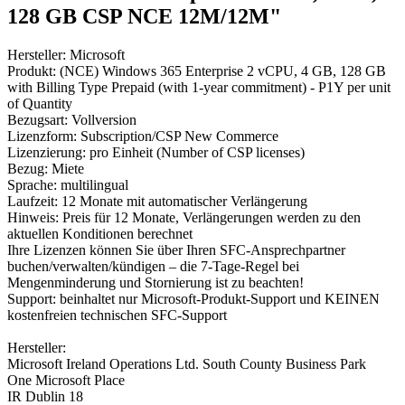
128 GB CSP NCE 12M/12M"
Hersteller: Microsoft
Produkt: (NCE) Windows 365 Enterprise 2 vCPU, 4 GB, 128 GB
with Billing Type Prepaid (with 1-year commitment) - P1Y per unit
of Quantity
Bezugsart: Vollversion
Lizenzform: Subscription/CSP New Commerce
Lizenzierung: pro Einheit (Number of CSP licenses)
Bezug: Miete
Sprache: multilingual
Laufzeit: 12 Monate mit automatischer Verlängerung
Hinweis: Preis für 12 Monate, Verlängerungen werden zu den
aktuellen Konditionen berechnet
Ihre Lizenzen können Sie über Ihren SFC-Ansprechpartner
buchen/verwalten/kündigen – die 7-Tage-Regel bei
Mengenminderung und Stornierung ist zu beachten!
Support: beinhaltet nur Microsoft-Produkt-Support und KEINEN
kostenfreien technischen SFC-Support
Hersteller:
Microsoft Ireland Operations Ltd. South County Business Park
One Microsoft Place
IR Dublin 18