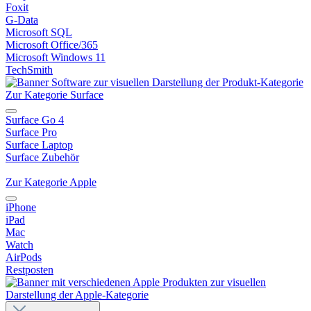
Foxit
G-Data
Microsoft SQL
Microsoft Office/365
Microsoft Windows 11
TechSmith
Zur Kategorie Surface
Surface Go 4
Surface Pro
Surface Laptop
Surface Zubehör
Zur Kategorie Apple
iPhone
iPad
Mac
Watch
AirPods
Restposten