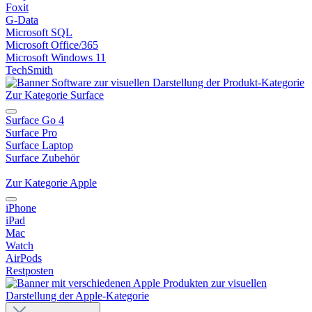
Foxit
G-Data
Microsoft SQL
Microsoft Office/365
Microsoft Windows 11
TechSmith
Zur Kategorie Surface
Surface Go 4
Surface Pro
Surface Laptop
Surface Zubehör
Zur Kategorie Apple
iPhone
iPad
Mac
Watch
AirPods
Restposten