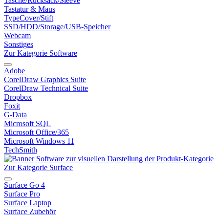
Tasche/Rucksack/Sleeve
Tastatur & Maus
TypeCover/Stift
SSD/HDD/Storage/USB-Speicher
Webcam
Sonstiges
Zur Kategorie Software
Adobe
CorelDraw Graphics Suite
CorelDraw Technical Suite
Dropbox
Foxit
G-Data
Microsoft SQL
Microsoft Office/365
Microsoft Windows 11
TechSmith
Zur Kategorie Surface
Surface Go 4
Surface Pro
Surface Laptop
Surface Zubehör