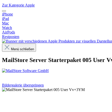
Zur Kategorie Apple
iPhone
iPad
Mac
Watch
AirPods
Restposten
Menü schließen
MailStore Server Starterpaket 005 User
Bildergalerie überspringen