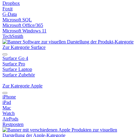
Dropbox
Foxit
G-Data
Microsoft SQL
Microsoft Office/365
Microsoft Windows 11
TechSmith
Zur Kategorie Surface
Surface Go 4
Surface Pro
Surface Laptop
Surface Zubehör
Zur Kategorie Apple
iPhone
iPad
Mac
Watch
AirPods
Restposten