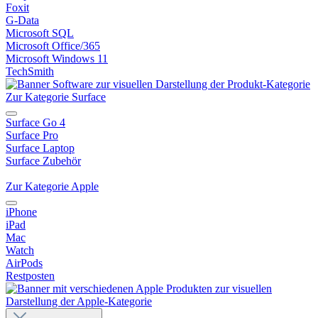
Foxit
G-Data
Microsoft SQL
Microsoft Office/365
Microsoft Windows 11
TechSmith
Zur Kategorie Surface
Surface Go 4
Surface Pro
Surface Laptop
Surface Zubehör
Zur Kategorie Apple
iPhone
iPad
Mac
Watch
AirPods
Restposten