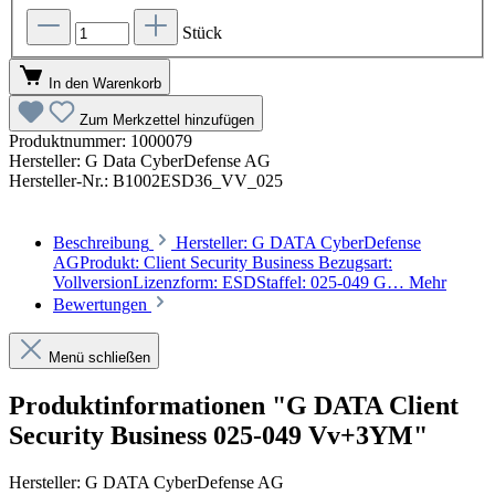
Stück
In den Warenkorb
Zum Merkzettel hinzufügen
Produktnummer:
1000079
Hersteller:
G Data CyberDefense AG
Hersteller-Nr.:
B1002ESD36_VV_025
Beschreibung
Hersteller: G DATA CyberDefense
AGProdukt: Client Security Business Bezugsart:
VollversionLizenzform: ESDStaffel: 025-049 G…
Mehr
Bewertungen
Menü schließen
Produktinformationen "G DATA Client
Security Business 025-049 Vv+3YM"
Hersteller: G DATA CyberDefense AG