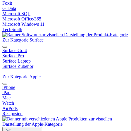
Foxit
G-Data
Microsoft SQL
Microsoft Office/365
Microsoft Windows 11
TechSmith
Zur Kategorie Surface
Surface Go 4
Surface Pro
Surface Laptop
Surface Zubehör
Zur Kategorie Apple
iPhone
iPad
Mac
Watch
AirPods
Restposten