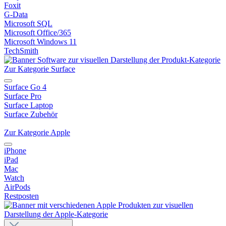
Foxit
G-Data
Microsoft SQL
Microsoft Office/365
Microsoft Windows 11
TechSmith
Zur Kategorie Surface
Surface Go 4
Surface Pro
Surface Laptop
Surface Zubehör
Zur Kategorie Apple
iPhone
iPad
Mac
Watch
AirPods
Restposten