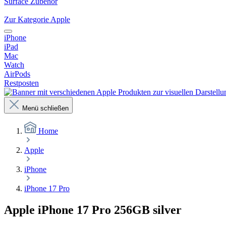
Surface Zubehör
Zur Kategorie Apple
iPhone
iPad
Mac
Watch
AirPods
Restposten
Menü schließen
Home
Apple
iPhone
iPhone 17 Pro
Apple iPhone 17 Pro 256GB silver