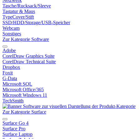
Netzwerk
Tasche/Rucksack/Sleeve
Tastatur & Maus
TypeCover/Stift
SSD/HDD/Storage/USB-Speicher
Webcam
Sonstiges
Zur Kategorie Software
Adobe
CorelDraw Graphics Suite
CorelDraw Technical Suite
Dropbox
Foxit
G-Data
Microsoft SQL
Microsoft Office/365
Microsoft Windows 11
TechSmith
Zur Kategorie Surface
Surface Go 4
Surface Pro
Surface Laptop