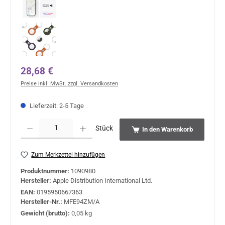
Regulärer Preis:
28,68 €
Preise inkl. MwSt. zzgl. Versandkosten
Lieferzeit: 2-5 Tage
Produkt Anzahl: Gib den gewünschten Wert ein oder benutze die Schaltflächen um 
Stück
In den Warenkorb
Zum Merkzettel hinzufügen
Produktnummer:
1090980
Hersteller:
Apple Distribution International Ltd.
EAN:
0195950667363
Hersteller-Nr.:
MFE94ZM/A
Gewicht (brutto):
0,05 kg