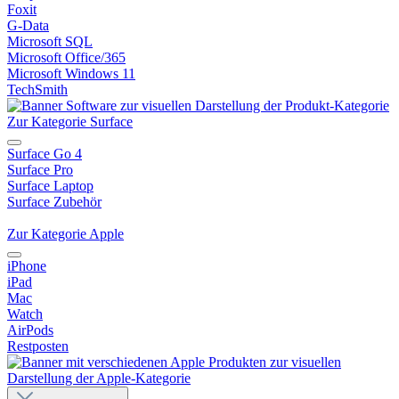
Foxit
G-Data
Microsoft SQL
Microsoft Office/365
Microsoft Windows 11
TechSmith
Zur Kategorie Surface
Surface Go 4
Surface Pro
Surface Laptop
Surface Zubehör
Zur Kategorie Apple
iPhone
iPad
Mac
Watch
AirPods
Restposten