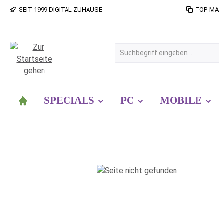
SEIT 1999 DIGITAL ZUHAUSE
TOP-MA
 Hauptinhalt springen
Zur Suche springen
Zur Hauptnavigation springen
SPECIALS
PC
MOBILE