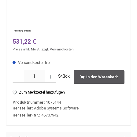
Abbildung ähnlich
Regulärer Preis:
531,22 €
Preise inkl. MwSt. zzgl. Versandkosten
Versandkostenfrei
Produkt Anzahl: Gib den gewünschten Wert ein oder benutze die Schaltfläche
Stück
In den Warenkorb
Zum Merkzettel hinzufügen
Produktnummer:
1075144
Hersteller:
Adobe Systems Software
Hersteller-Nr.:
46707942