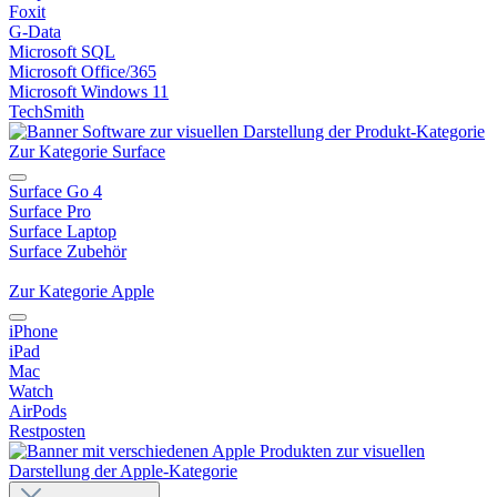
Foxit
G-Data
Microsoft SQL
Microsoft Office/365
Microsoft Windows 11
TechSmith
Zur Kategorie Surface
Surface Go 4
Surface Pro
Surface Laptop
Surface Zubehör
Zur Kategorie Apple
iPhone
iPad
Mac
Watch
AirPods
Restposten