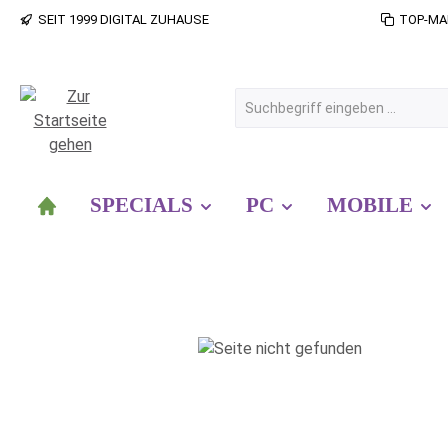
SEIT 1999 DIGITAL ZUHAUSE
TOP-MA
 Hauptinhalt springen
Zur Suche springen
Zur Hauptnavigation springen
SPECIALS
PC
MOBILE