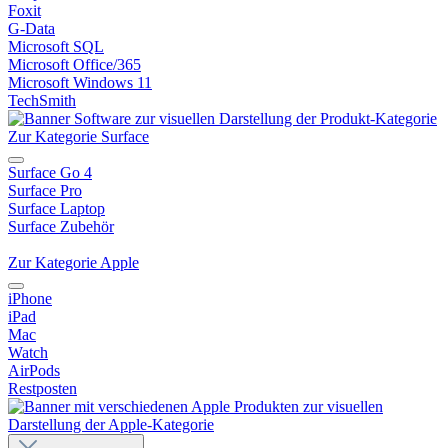
Foxit
G-Data
Microsoft SQL
Microsoft Office/365
Microsoft Windows 11
TechSmith
Zur Kategorie Surface
Surface Go 4
Surface Pro
Surface Laptop
Surface Zubehör
Zur Kategorie Apple
iPhone
iPad
Mac
Watch
AirPods
Restposten