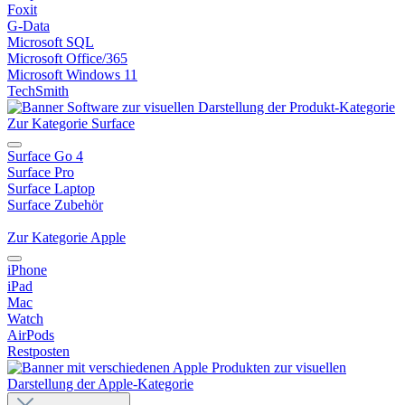
Foxit
G-Data
Microsoft SQL
Microsoft Office/365
Microsoft Windows 11
TechSmith
Zur Kategorie Surface
Surface Go 4
Surface Pro
Surface Laptop
Surface Zubehör
Zur Kategorie Apple
iPhone
iPad
Mac
Watch
AirPods
Restposten