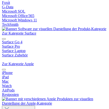
Foxit
G-Data
Microsoft SQL
Microsoft Office/365
Microsoft Windows 11
TechSmith
Zur Kategorie Surface
Surface Go 4
Surface Pro
Surface Laptop
Surface Zubehör
Zur Kategorie Apple
iPhone
iPad
Mac
Watch
AirPods
Restposten