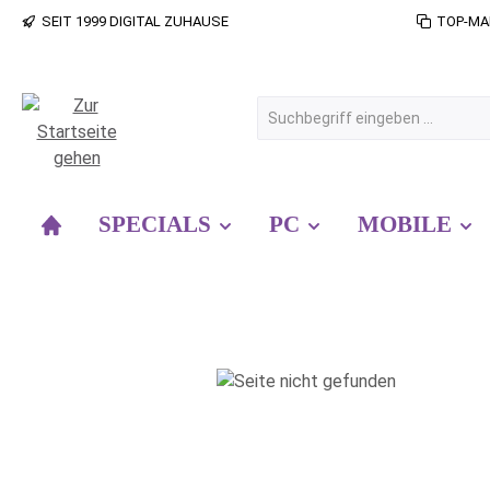
SEIT 1999 DIGITAL ZUHAUSE
TOP-MA
 Hauptinhalt springen
Zur Suche springen
Zur Hauptnavigation springen
SPECIALS
PC
MOBILE