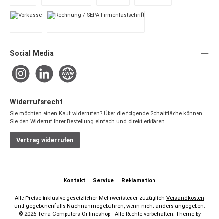
PayPal
Später Bezahlen
Apple Pay
Google Pay
Vorkasse
Rechnung / SEPA-Firmenlastschrift
Social Media
Instagram
LinkedIn
Website
Widerrufsrecht
Sie möchten einen Kauf widerrufen? Über die folgende Schaltfläche können
Sie den Widerruf Ihrer Bestellung einfach und direkt erklären.
Vertrag widerrufen
Kontakt
Service
Reklamation
Alle Preise inklusive gesetzlicher Mehrwertsteuer zuzüglich
Versandkosten
und gegebenenfalls Nachnahmegebühren, wenn nicht anders angegeben.
© 2026 Terra Computers Onlineshop - Alle Rechte vorbehalten. Theme by