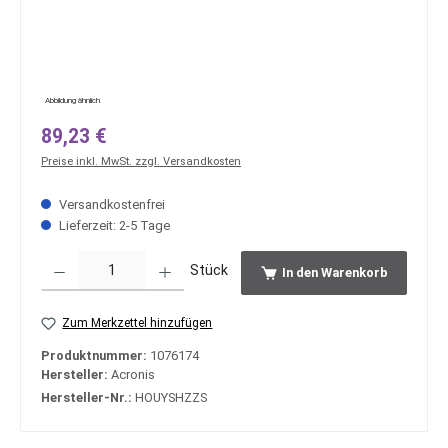
Abbildung ähnlich
Regulärer Preis:
89,23 €
Preise inkl. MwSt. zzgl. Versandkosten
Versandkostenfrei
Lieferzeit: 2-5 Tage
Produkt Anzahl: Gib den gewünschten Wert ein oder benutze die Schaltfläche
Stück
In den Warenkorb
Zum Merkzettel hinzufügen
Produktnummer:
1076174
Hersteller:
Acronis
Hersteller-Nr.:
HOUYSHZZS