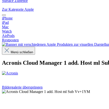
Surface Zubehör
Zur Kategorie Apple
iPhone
iPad
Mac
Watch
AirPods
Restposten
Menü schließen
Acronis Cloud Manager 1 add. Host ml 
Bildergalerie überspringen