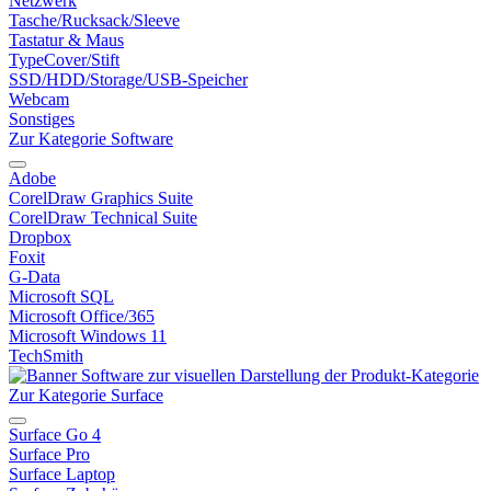
Netzwerk
Tasche/Rucksack/Sleeve
Tastatur & Maus
TypeCover/Stift
SSD/HDD/Storage/USB-Speicher
Webcam
Sonstiges
Zur Kategorie Software
Adobe
CorelDraw Graphics Suite
CorelDraw Technical Suite
Dropbox
Foxit
G-Data
Microsoft SQL
Microsoft Office/365
Microsoft Windows 11
TechSmith
Zur Kategorie Surface
Surface Go 4
Surface Pro
Surface Laptop