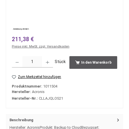
Abbildung ähnlich
Regulärer Preis:
211,38 €
Preise inkl. MwSt. zzgl. Versandkosten
Produkt Anzahl: Gib den gewünschten Wert ein oder benutze die Schaltfläche
Stück
In den Warenkorb
Zum Merkzettel hinzufügen
Produktnummer:
1011504
Hersteller:
Acronis
Hersteller-Nr.:
CLLAJQLOS21
Beschreibung
Hersteller: AcronisProdukt: Backup to CloudBezugsart: